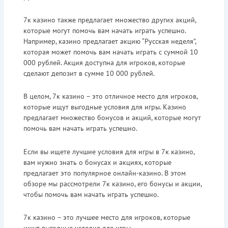
7к казино также предлагает множество других акций,
которые могут помочь вам начать играть успешно.
Например, казино предлагает акцию “Русская неделя”,
которая может помочь вам начать играть с суммой 10
000 рублей. Акция доступна для игроков, которые
сделают депозит в сумме 10 000 рублей.
В целом, 7к казино – это отличное место для игроков,
которые ищут выгодные условия для игры. Казино
предлагает множество бонусов и акций, которые могут
помочь вам начать играть успешно.
Если вы ищете лучшие условия для игры в 7к казино,
вам нужно знать о бонусах и акциях, которые
предлагает это популярное онлайн-казино. В этом
обзоре мы рассмотрели 7к казино, его бонусы и акции,
чтобы помочь вам начать играть успешно.
7к казино – это лучшее место для игроков, которые