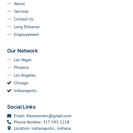
About
Services
Contact Us
Long Distance
Employement
Our Network
Las Vegas
Phoenix
Los Angeles,
Chicago
Indianapolis
Social Links
Email: 4lessmovers@gmail.com
Phone Number: 317-593-5218
Location: indianapolis , Indiana