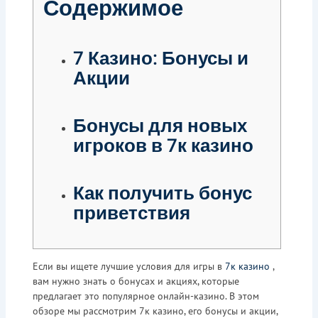
Содержимое
7 Казино: Бонусы и
Акции
Бонусы для новых
игроков в 7к казино
Как получить бонус
приветствия
Если вы ищете лучшие условия для игры в
7к казино
,
вам нужно знать о бонусах и акциях, которые
предлагает это популярное онлайн-казино. В этом
обзоре мы рассмотрим 7к казино, его бонусы и акции,