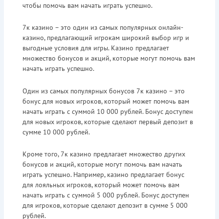
чтобы помочь вам начать играть успешно.
7к казино – это один из самых популярных онлайн-
казино, предлагающий игрокам широкий выбор игр и
выгодные условия для игры. Казино предлагает
множество бонусов и акций, которые могут помочь вам
начать играть успешно.
Один из самых популярных бонусов 7к казино – это
бонус для новых игроков, который может помочь вам
начать играть с суммой 10 000 рублей. Бонус доступен
для новых игроков, которые сделают первый депозит в
сумме 10 000 рублей.
Кроме того, 7к казино предлагает множество других
бонусов и акций, которые могут помочь вам начать
играть успешно. Например, казино предлагает бонус
для лояльных игроков, который может помочь вам
начать играть с суммой 5 000 рублей. Бонус доступен
для игроков, которые сделают депозит в сумме 5 000
рублей.