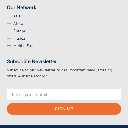
-
p
1
p
Our Network
Asia
Africa
Europe
France
Middle East
Subscribe Newsletter
Subscribe to our Newsletter to get important news, amazing
offers & inside scoops:
Email
SIGN UP