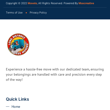
Copyright © 2022
Moveto
, All Rights Reserved. Powered By
Moxcreative
Terms of Use
Privacy Policy
Experience a hassle-free move with our dedicated team, ensuring
your belongings are handled with care and precision every step
of the way!
Quick Links
Home