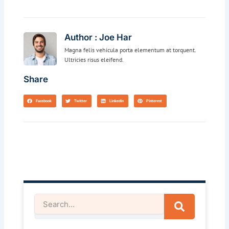
Author : Joe Har
Magna felis vehicula porta elementum at torquent.
Ultricies risus eleifend.
Share
Facebook
Twitter
LinkedIn
Pinterest
Search