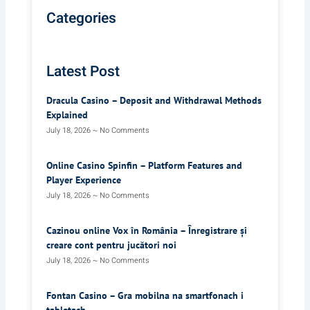
Categories
Latest Post
Dracula Casino – Deposit and Withdrawal Methods
Explained
July 18, 2026
No Comments
Online Casino Spinfin – Platform Features and
Player Experience
July 18, 2026
No Comments
Cazinou online Vox în România – Înregistrare și
creare cont pentru jucători noi
July 18, 2026
No Comments
Fontan Casino – Gra mobilna na smartfonach i