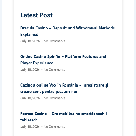
Latest Post
Dracula Casino – Deposit and Withdrawal Methods
Explained
July 18, 2026
No Comments
Online Casino Spinfin – Platform Features and
Player Experience
July 18, 2026
No Comments
Cazinou online Vox în România – Înregistrare și
creare cont pentru jucători noi
July 18, 2026
No Comments
Fontan Casino – Gra mobilna na smartfonach i
tabletach
July 18, 2026
No Comments