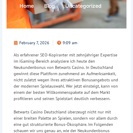
Home
Blog
Uncategorized
February 7, 2026
9:09 am
Als erfahrener SEO-Kopiraʏter mit zehnjähriger Expertise
im iGaming-Bereich analysiere ich heute den
Neukundenbonus von Betwarts Casino. In Deutschland
gewinnt diese Plattform zunehmend an Aufmerksamkeit,
nicht zuletzt wegen ihres attraktiven Bonusangebots und
der modernen Spielauswahl. Wer jetzt einsteigt, kann von
einem der besten Willkommenspakete auf dem Markt
profitieren und seinen Spielstart deutlich verbessern.
Betwarts Casino Deutschland überzeugt nicht nur mit
einer breiten Palette an Spielen, sondern vor allem durch
eine gut strukturierte Bonus-Ökosphäre. Im Folgenden
schauen wir uns genau an, wie der Neukundenbonus