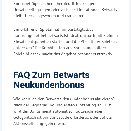
Bonusbeträgen, haben aber deutlich strengere
Umsatzbedingungen oder zeitliche Limitationen. Betwarts
bleibt hier ausgewogen und transparent.
Ein erfahrener Spieler hat mir bestätigt: „Das
Bonusangebot bei Betwarts ist ideal, um auch mit kleinem
Einsatz entspannt zu starten und die Vielfalt der Spiele zu
entdecken.“ Die Kombination aus Bonus und solider
Spielbibliothek macht das Angebot besonders attraktiv.
FAQ Zum Betwarts
Neukundenbonus
Wie kann ich den Betwarts Neukundenbonus aktivieren?
Nach der Registrierung und ersten Einzahlung ab 10 €
wird der Bonus meist automatisch gutgeschrieben.
Gelegentlich ist ein Bonuscode erforderlich, der auf der
Aktionsseite angegeben wird.