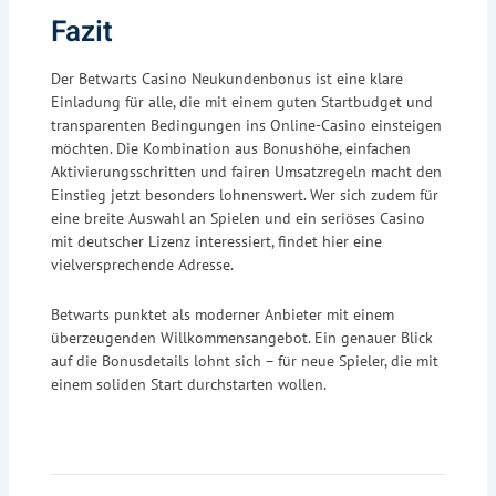
Fazit
Der Betwarts Casino Neukundenbonus ist eine klare
Einladung für alle, die mit einem guten Startbudget und
transparenten Bedingungen ins Online-Casino einsteigen
möchten. Die Kombination aus Bonushöhe, einfachen
Aktivierungsschritten und fairen Umsatzregeln macht den
Einstieg jetzt besonders lohnenswert. Wer sich zudem für
eine breite Auswahl an Spielen und ein seriöses Casino
mit deutscher Lizenz interessiert, findet hier eine
vielversprechende Adresse.
Betwarts punktet als moderner Anbieter mit einem
überzeugenden Willkommensangebot. Ein genauer Blick
auf die Bonusdetails lohnt sich – für neue Spieler, die mit
einem soliden Start durchstarten wollen.