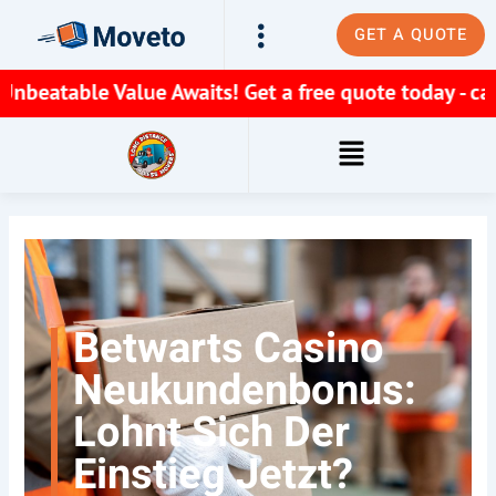
Skip
to
GET A QUOTE
content
atable Value Awaits! Get a free quote today - call 
Menu
Betwarts Casino
Neukundenbonus:
Lohnt Sich Der
Einstieg Jetzt?