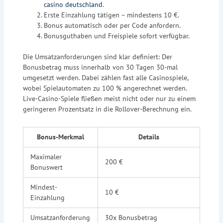
casino deutschland
.
Erste Einzahlung tätigen – mindestens 10 €.
Bonus automatisch oder per Code anfordern.
Bonusguthaben und Freispiele sofort verfügbar.
Die Umsatzanforderungen sind klar definiert: Der
Bonusbetrag muss innerhalb von 30 Tagen 30-mal
umgesetzt werden. Dabei zählen fast alle Casinospiele,
wobei Spielautomaten zu 100 % angerechnet werden.
Live-Casino-Spiele fließen meist nicht oder nur zu einem
geringeren Prozentsatz in die Rollover-Berechnung ein.
Bonus-Merkmal
Details
Maximaler
200 €
Bonuswert
Mindest-
10 €
Einzahlung
Umsatzanforderung
30x Bonusbetrag