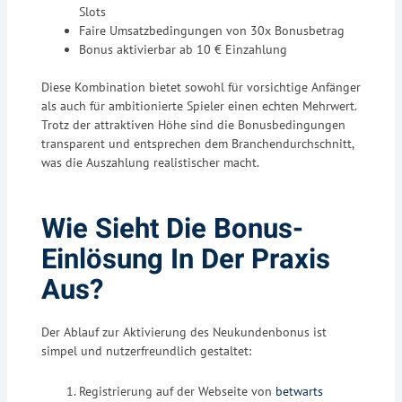
Slots
Faire Umsatzbedingungen von 30x Bonusbetrag
Bonus aktivierbar ab 10 € Einzahlung
Diese Kombination bietet sowohl für vorsichtige Anfänger
als auch für ambitionierte Spieler einen echten Mehrwert.
Trotz der attraktiven Höhe sind die Bonusbedingungen
transparent und entsprechen dem Branchendurchschnitt,
was die Auszahlung realistischer macht.
Wie Sieht Die Bonus-
Einlösung In Der Praxis
Aus?
Der Ablauf zur Aktivierung des Neukundenbonus ist
simpel und nutzerfreundlich gestaltet:
Registrierung auf der Webseite von
betwarts