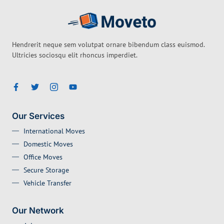
Hendrerit neque sem volutpat ornare bibendum class euismod.
Ultricies sociosqu elit rhoncus imperdiet.
F
T
I
Y
I
a
i
c
o
c
c
-
o
u
o
e
t
n
t
f
Our Services
b
w
-
u
o
o
i
i
b
n
International Moves
o
t
n
e
t
k
t
s
-
Domestic Moves
-
e
t
w
Office Moves
f
r
a
h
-
g
a
Secure Storage
a
r
t
l
a
s
Vehicle Transfer
t
m
a
-
p
1
p
Our Network