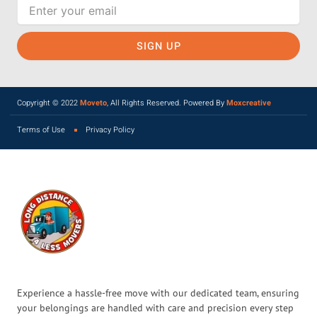
Email
SIGN UP
Copyright © 2022
Moveto
, All Rights Reserved. Powered By
Moxcreative
Terms of Use
Privacy Policy
Experience a hassle-free move with our dedicated team, ensuring
your belongings are handled with care and precision every step