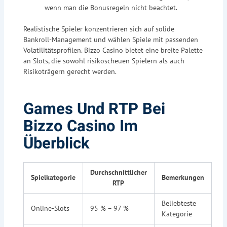
wenn man die Bonusregeln nicht beachtet.
Realistische Spieler konzentrieren sich auf solide
Bankroll-Management und wählen Spiele mit passenden
Volatilitätsprofilen. Bizzo Casino bietet eine breite Palette
an Slots, die sowohl risikoscheuen Spielern als auch
Risikoträgern gerecht werden.
Games Und RTP Bei
Bizzo Casino Im
Überblick
Durchschnittlicher
Spielkategorie
Bemerkungen
RTP
Beliebteste
Online-Slots
95 % – 97 %
Kategorie