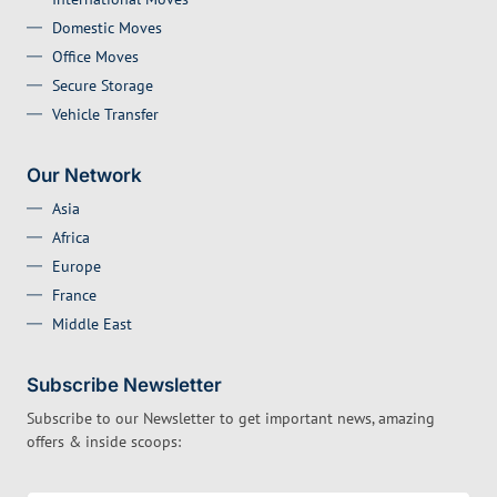
o
t
n
e
t
k
t
s
-
Domestic Moves
-
e
t
w
Office Moves
f
r
a
h
-
g
a
Secure Storage
a
r
t
l
a
s
Vehicle Transfer
t
m
a
-
p
1
p
Our Network
Asia
Africa
Europe
France
Middle East
Subscribe Newsletter
Subscribe to our Newsletter to get important news, amazing
offers & inside scoops: