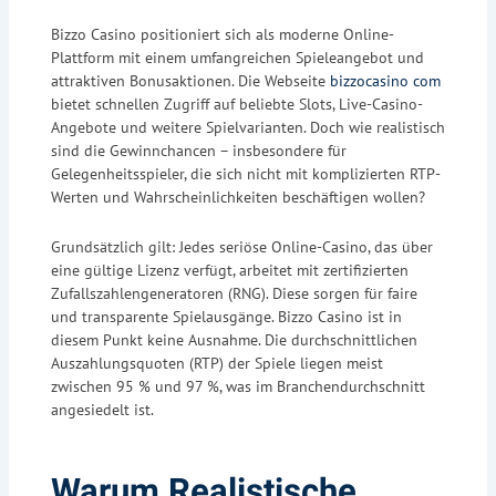
Bizzo Casino positioniert sich als moderne Online-
Plattform mit einem umfangreichen Spieleangebot und
attraktiven Bonusaktionen. Die Webseite
bizzocasino com
bietet schnellen Zugriff auf beliebte Slots, Live-Casino-
Angebote und weitere Spielvarianten. Doch wie realistisch
sind die Gewinnchancen – insbesondere für
Gelegenheitsspieler, die sich nicht mit komplizierten RTP-
Werten und Wahrscheinlichkeiten beschäftigen wollen?
Grundsätzlich gilt: Jedes seriöse Online-Casino, das über
eine gültige Lizenz verfügt, arbeitet mit zertifizierten
Zufallszahlengeneratoren (RNG). Diese sorgen für faire
und transparente Spielausgänge. Bizzo Casino ist in
diesem Punkt keine Ausnahme. Die durchschnittlichen
Auszahlungsquoten (RTP) der Spiele liegen meist
zwischen 95 % und 97 %, was im Branchendurchschnitt
angesiedelt ist.
Warum Realistische