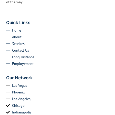
of the way!
Quick Links
Home
About
Services
Contact Us
Long Distance
Employement
Our Network
Las Vegas
Phoenix
Los Angeles,
Chicago
Indianapolis