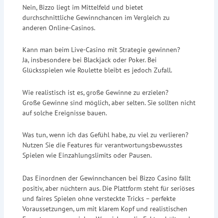
Nein, Bizzo liegt im Mittelfeld und bietet
durchschnittliche Gewinnchancen im Vergleich zu
anderen Online-Casinos.
Kann man beim Live-Casino mit Strategie gewinnen?
Ja, insbesondere bei Blackjack oder Poker. Bei
Glücksspielen wie Roulette bleibt es jedoch Zufall.
Wie realistisch ist es, große Gewinne zu erzielen?
Große Gewinne sind möglich, aber selten. Sie sollten nicht
auf solche Ereignisse bauen.
Was tun, wenn ich das Gefühl habe, zu viel zu verlieren?
Nutzen Sie die Features für verantwortungsbewusstes
Spielen wie Einzahlungslimits oder Pausen.
Das Einordnen der Gewinnchancen bei Bizzo Casino fällt
positiv, aber nüchtern aus. Die Plattform steht für seriöses
und faires Spielen ohne versteckte Tricks – perfekte
Voraussetzungen, um mit klarem Kopf und realistischen