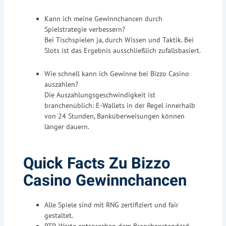
Kann ich meine Gewinnchancen durch
Spielstrategie verbessern?
Bei Tischspielen ja, durch Wissen und Taktik. Bei
Slots ist das Ergebnis ausschließlich zufallsbasiert.
Wie schnell kann ich Gewinne bei Bizzo Casino
auszahlen?
Die Auszahlungsgeschwindigkeit ist
branchenüblich: E-Wallets in der Regel innerhalb
von 24 Stunden, Banküberweisungen können
länger dauern.
Quick Facts Zu Bizzo
Casino Gewinnchancen
Alle Spiele sind mit RNG zertifiziert und fair
gestaltet.
RTP-Werte entsprechen dem Branchenstandard,