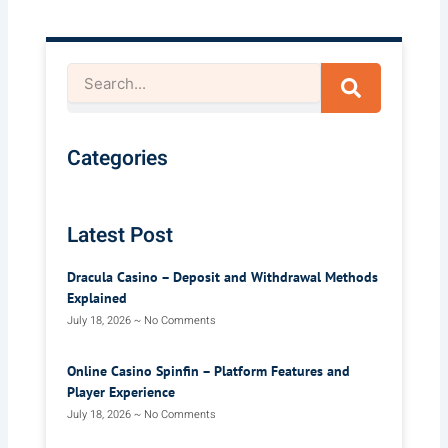
Search
Categories
Latest Post
Dracula Casino – Deposit and Withdrawal Methods
Explained
July 18, 2026
No Comments
Online Casino Spinfin – Platform Features and
Player Experience
July 18, 2026
No Comments