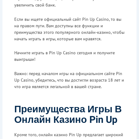
увеличить свой банк.
Если вы ищете официальный сайт Pin Up Casino, то вы
на правом пути. Вам доступны все функции и
преимущества этого популярного онлайн-казино, чтобы
начать играть в игры, которые вам нравятся.
Начните играть в Pin Up Casino сегодня и получите
выигрыши!
Важно: перед началом игры на официальном сайте Pin
Up Casino, убедитесь, что вы достигли возраста 18 лет и
что игра является легальной в вашей стране.
Преимущества Игры В
Онлайн Казино Pin Up
Кроме того, онлайн казино Pin Up предлагает широкий