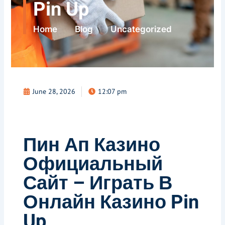
Pin Up
Home
Blog
Uncategorized
June 28, 2026
12:07 pm
Пин Ап Казино
Официальный
Сайт – Играть В
Онлайн Казино Pin
Up