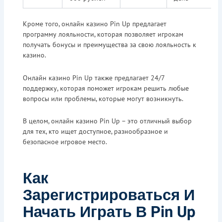
Кроме того, онлайн казино Pin Up предлагает
программу лояльности, которая позволяет игрокам
получать бонусы и преимущества за свою лояльность к
казино.
Онлайн казино Pin Up также предлагает 24/7
поддержку, которая поможет игрокам решить любые
вопросы или проблемы, которые могут возникнуть.
В целом, онлайн казино Pin Up – это отличный выбор
для тех, кто ищет доступное, разнообразное и
безопасное игровое место.
Как
Зарегистрироваться И
Начать Играть В Pin Up