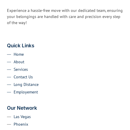
Experience a hassle-free move with our dedicated team, ensuring
your belongings are handled with care and precision every step
of the way!
Quick Links
Home
About
Services
Contact Us
Long Distance
Employement
Our Network
Las Vegas
Phoenix