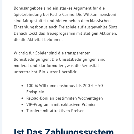
Bonusangebote sind ein starkes Argument für die
Spielerbindung bei Pacho Casino. Die Willkommensboni
sind fair gestaltet und bieten neben dem klassischen
Einzahlungsbonus auch Freispiele auf ausgewählte Slots.
Danach lockt das Treueprogramm mit stetigen Aktionen,
die die Aktivität belohnen.
Wichtig für Spieler sind die transparenten
Bonusbedingungen: Die Umsatzbedingungen sind
moderat und klar formuliert, was die Seriosität
unterstreicht. Ein kurzer Überblick:
100 % Willkommensbonus bis 200 € + 50
Freispiele
Reload-Boni an bestimmten Wochentagen
VIP-Programm mit exklusiven Prämien
Turniere mit attraktiven Preisen
Ist Das Zahlungssystem