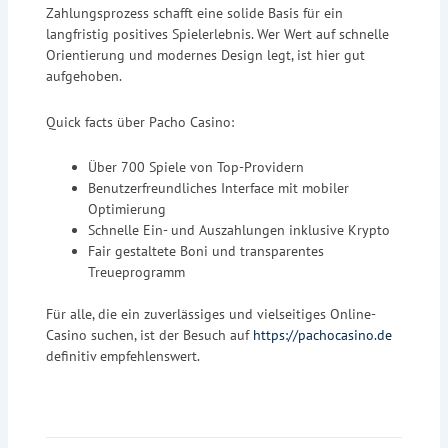
Zahlungsprozess schafft eine solide Basis für ein
langfristig positives Spielerlebnis. Wer Wert auf schnelle
Orientierung und modernes Design legt, ist hier gut
aufgehoben.
Quick facts über Pacho Casino:
Über 700 Spiele von Top-Providern
Benutzerfreundliches Interface mit mobiler
Optimierung
Schnelle Ein- und Auszahlungen inklusive Krypto
Fair gestaltete Boni und transparentes
Treueprogramm
Für alle, die ein zuverlässiges und vielseitiges Online-
Casino suchen, ist der Besuch auf
https://pachocasino.de
definitiv empfehlenswert.