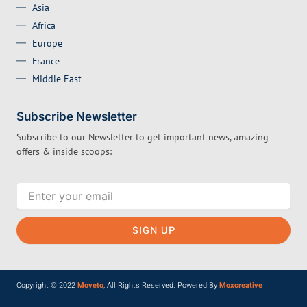
Asia
Africa
Europe
France
Middle East
Subscribe Newsletter
Subscribe to our Newsletter to get important news, amazing
offers & inside scoops:
Email
SIGN UP
Copyright © 2022
Moveto
, All Rights Reserved. Powered By
Moxcreative