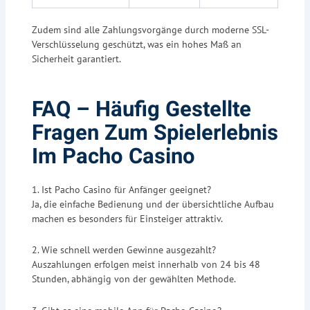
Zudem sind alle Zahlungsvorgänge durch moderne SSL-
Verschlüsselung geschützt, was ein hohes Maß an
Sicherheit garantiert.
FAQ – Häufig Gestellte
Fragen Zum Spielerlebnis
Im Pacho Casino
1. Ist Pacho Casino für Anfänger geeignet?
Ja, die einfache Bedienung und der übersichtliche Aufbau
machen es besonders für Einsteiger attraktiv.
2. Wie schnell werden Gewinne ausgezahlt?
Auszahlungen erfolgen meist innerhalb von 24 bis 48
Stunden, abhängig von der gewählten Methode.