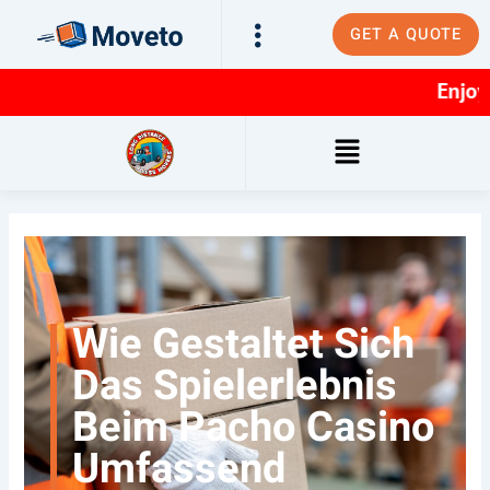
Skip
to
GET A QUOTE
content
Enjoy 10
Menu
Wie Gestaltet Sich
Das Spielerlebnis
Beim Pacho Casino
Umfassend