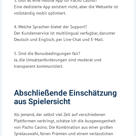
3. Gibt es eine mobile App für Pacho Casino?
Eine dedizierte App existiert nicht, aber die Webseite ist
vollständig mobil optimiert.
4. Welche Sprachen bietet der Support?
Der Kundenservice ist multilingual verfügbar, darunter
Deutsch und Englisch, per Live-Chat und E-Mail.
5. Sind die Bonusbedingungen fair?
Ja, die Umsatzanforderungen sind moderat und
transparent kommuniziert.
Abschließende Einschätzung
aus Spielersicht
Als jemand, der selbst viel Zeit auf verschiedenen
Plattformen verbringt, schätze ich die Ausgewogenheit
von Pacho Casino. Die Kombination aus einer großen
Spielauswahl, fairen Prämien und einem verlässlichen