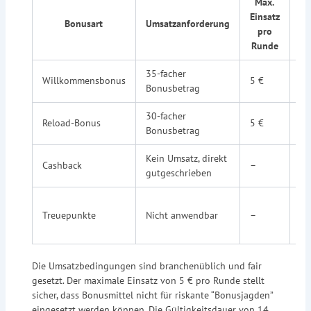
Max.
Einsatz
Gü
Bonusart
Umsatzanforderung
pro
de
Runde
35-facher
Willkommensbonus
5 €
30
Bonusbetrag
30-facher
Reload-Bonus
5 €
14
Bonusbetrag
Kein Umsatz, direkt
Nu
Cashback
–
gutgeschrieben
Ak
90
Treuepunkte
Nicht anwendbar
–
Pu
gü
Die Umsatzbedingungen sind branchenüblich und fair
gesetzt. Der maximale Einsatz von 5 € pro Runde stellt
sicher, dass Bonusmittel nicht für riskante “Bonusjagden”
eingesetzt werden können. Die Gültigkeitsdauer von 14