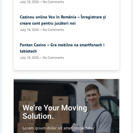
July 18, 2026
No Comments
Cazinou online Vox în România – Înregistrare și
creare cont pentru jucători noi
July 18, 2026
No Comments
Fontan Casino – Gra mobilna na smartfonach i
tabletach
July 18, 2026
No Comments
We’re Your Moving
Solution.
Lorem ipsum dolor sit amet consectetur