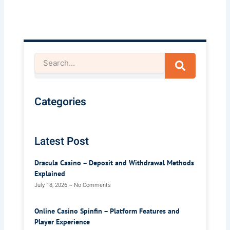
Search
Categories
Latest Post
Dracula Casino – Deposit and Withdrawal Methods
Explained
July 18, 2026
No Comments
Online Casino Spinfin – Platform Features and
Player Experience