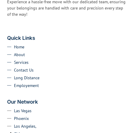
Experience a hassle-free move with our dedicated team, ensuring
your belongings are handled with care and precision every step
of the way!
Quick Links
Home
About
Services
Contact Us
Long Distance
Employement
Our Network
Las Vegas
Phoenix
Los Angeles,