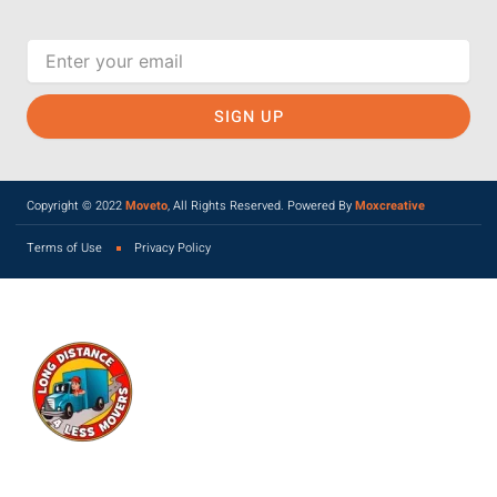
Email
SIGN UP
Copyright © 2022
Moveto
, All Rights Reserved. Powered By
Moxcreative
Terms of Use
Privacy Policy