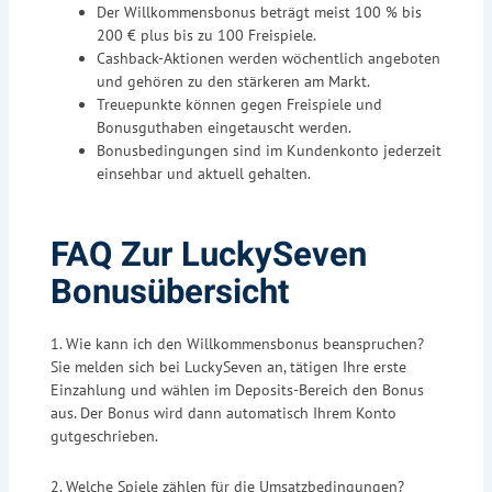
Der Willkommensbonus beträgt meist 100 % bis
200 € plus bis zu 100 Freispiele.
Cashback-Aktionen werden wöchentlich angeboten
und gehören zu den stärkeren am Markt.
Treuepunkte können gegen Freispiele und
Bonusguthaben eingetauscht werden.
Bonusbedingungen sind im Kundenkonto jederzeit
einsehbar und aktuell gehalten.
FAQ Zur LuckySeven
Bonusübersicht
1. Wie kann ich den Willkommensbonus beanspruchen?
Sie melden sich bei LuckySeven an, tätigen Ihre erste
Einzahlung und wählen im Deposits-Bereich den Bonus
aus. Der Bonus wird dann automatisch Ihrem Konto
gutgeschrieben.
2. Welche Spiele zählen für die Umsatzbedingungen?