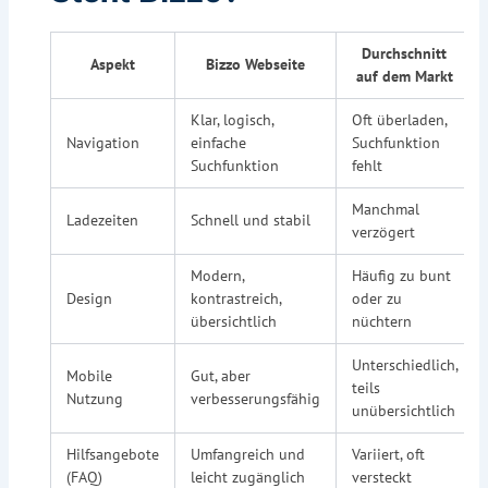
Durchschnitt
Aspekt
Bizzo Webseite
auf dem Markt
Klar, logisch,
Oft überladen,
Navigation
einfache
Suchfunktion
Suchfunktion
fehlt
Manchmal
Ladezeiten
Schnell und stabil
verzögert
Modern,
Häufig zu bunt
Design
kontrastreich,
oder zu
übersichtlich
nüchtern
Unterschiedlich,
Mobile
Gut, aber
teils
Nutzung
verbesserungsfähig
unübersichtlich
Hilfsangebote
Umfangreich und
Variiert, oft
(FAQ)
leicht zugänglich
versteckt