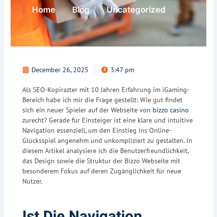
Home
Blog
Uncategorized
December 26, 2025
3:47 pm
Als SEO-Kopiraɪter mit 10 Jahren Erfahrung im iGaming-
Bereich habe ich mir die Frage gestellt: Wie gut findet
sich ein neuer Spieler auf der Webseite von
bizzo casino
zurecht? Gerade für Einsteiger ist eine klare und intuitive
Navigation essenziell, um den Einstieg ins Online-
Glücksspiel angenehm und unkompliziert zu gestalten. In
diesem Artikel analysiere ich die Benutzerfreundlichkeit,
das Design sowie die Struktur der Bizzo Webseite mit
besonderem Fokus auf deren Zugänglichkeit für neue
Nutzer.
Ist Die Navigation